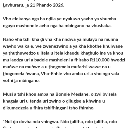
Ḽavhuraru, ḽa 21 Phando 2026.
Vho elekanya nga ha nḓila ye nyaluwo yavho ya vhumba
ngayo mavhonele avho nga ha mbingano na vhushaka.
Naho vha tshi kha ḓi vha kha nndwa ya mulayo na munna
wavho wa kale, we zwenezwino a ya kha khothe khulwane
ya ṱhuṱhuwedzo u itela u itela khaedu khaṱhulo ine ya khou
mu laedza uri a badele masheleni a fhiraho R110,000 ṅwedzi
muṅwe na muṅwe a u ṱhogomela mufarisi wawe na u
ṱhogomela ṅwana, Vho-Enhle vho amba uri a vho ngo vala
vothi ḽa mbingano.
Musi a tshi khou amba na Bonnie Meslane, o zwi bvisela
khagala uri u tenda uri zwino o ḓilugisela khwine u
ḓikumedzela u fhira tshifhingani tsho fhiraho.
“Ndi ḓo dovha nda vhingwa. Ndo ṱalifha, ndo ṱalifha, ndo