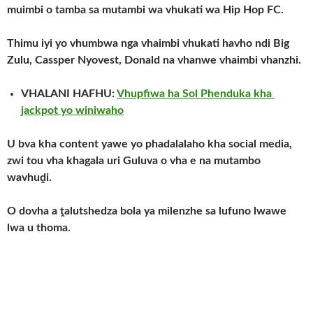
muimbi o tamba sa mutambi wa vhukati wa Hip Hop FC.
Thimu iyi yo vhumbwa nga vhaimbi vhukati havho ndi Big
Zulu, Cassper Nyovest, Donald na vhanwe vhaimbi vhanzhi.
VHALANI HAFHU:
Vhupfiwa ha Sol Phenduka kha
jackpot yo winiwaho
U bva kha content yawe yo phadalalaho kha social media,
zwi tou vha khagala uri Guluva o vha e na mutambo
wavhuḓi.
O dovha a ṱalutshedza bola ya milenzhe sa lufuno lwawe
lwa u thoma.