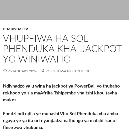
HHADIVHALEA
VHUPFIWA HA SOL
PHENDUKA KHA JACKPOT
YO WINIWAHO
26 JANUARY 2026
ROLIVHUWA NTHADULENI
Nḓivhadzo ya u wina ha jackpot ya PowerBall yo thubaho
rekhodo yo sia maAfrika Tshipembe vha tshi khou ṱavha
mukosi.
Fhedzi ndi nḓila ye muhashi Vho Sol Phenduka vha amba
ngayo ye ya ita uri nyanḓadzamafhungo ya matshilisano i
fhise zwa vhukuma.