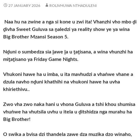
27 JANUARY 2026
ROLIVHUWA NTHADULENI
Naa hu na zwine a nga si kone u zwi ita! Vhanzhi vho mbo ḓi
ḓivha Sweet Guluva sa ṋaledzi ya reality show ye ya wina
Big Brother Mzansi Season 5.
Nḓuni o sumbedza sia ḽawe ḽa u ṱaṱisana, a wina vhunzhi ha
miṱaṱisano ya Friday Game Nights.
Vhukoni hawe ha u imba, u ita mavhudzi a vhaṅwe vhane a
dzula navho nḓuni khathihi na vhukoni hawe ha uvha
khiriethivu..
Zwo vha zwo naka hani u vhona Guluva a tshi khou shumisa
vhuṅwe ha vhutsila uvhu u itela u ḓitshidza nga murahu ha
Big Brother!
O swika a bvisa dzi thandela zawe dza muzika dzo winaho,