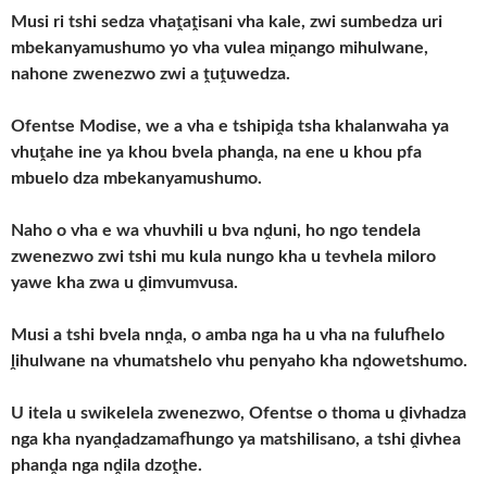
Musi ri tshi sedza vhaṱaṱisani vha kale, zwi sumbedza uri
mbekanyamushumo yo vha vulea miṋango mihulwane,
nahone zwenezwo zwi a ṱuṱuwedza.
Ofentse Modise, we a vha e tshipiḓa tsha khalanwaha ya
vhuṱahe ine ya khou bvela phanḓa, na ene u khou pfa
mbuelo dza mbekanyamushumo.
Naho o vha e wa vhuvhili u bva nḓuni, ho ngo tendela
zwenezwo zwi tshi mu kula nungo kha u tevhela miloro
yawe kha zwa u ḓimvumvusa.
Musi a tshi bvela nnḓa, o amba nga ha u vha na fulufhelo
ḽihulwane na vhumatshelo vhu penyaho kha nḓowetshumo.
U itela u swikelela zwenezwo, Ofentse o thoma u ḓivhadza
nga kha nyanḓadzamafhungo ya matshilisano, a tshi ḓivhea
phanḓa nga nḓila dzoṱhe.