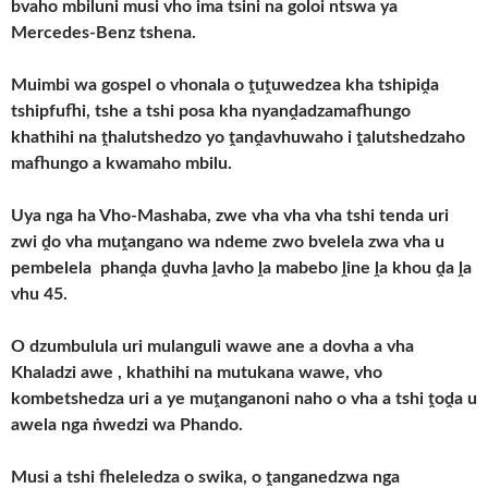
bvaho mbiluni musi vho ima tsini na goloi ntswa ya
Mercedes-Benz tshena.
Muimbi wa gospel o vhonala o ṱuṱuwedzea kha tshipiḓa
tshipfufhi, tshe a tshi posa kha nyanḓadzamafhungo
khathihi na ṱhalutshedzo yo ṱanḓavhuwaho i ṱalutshedzaho
mafhungo a kwamaho mbilu.
Uya nga ha Vho-Mashaba, zwe vha vha vha tshi tenda uri
zwi ḓo vha muṱangano wa ndeme zwo bvelela zwa vha u
pembelela phanḓa ḓuvha ḽavho ḽa mabebo ḽine ḽa khou ḓa ḽa
vhu 45.
O dzumbulula uri mulanguli wawe ane a dovha a vha
Khaladzi awe , khathihi na mutukana wawe, vho
kombetshedza uri a ye muṱanganoni naho o vha a tshi ṱoḓa u
awela nga ṅwedzi wa Phando.
Musi a tshi fheleledza o swika, o ṱanganedzwa nga