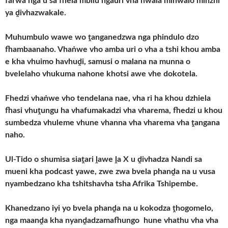
farwa nga u sa fhela mbilu ngauri vha hwala mihwalo minzhi
ya ḓivhazwakale.
Muhumbulo wawe wo ṱanganedzwa nga phindulo dzo
fhambaanaho. Vhaṅwe vho amba uri o vha a tshi khou amba
e kha vhuimo havhuḓi, samusi o malana na munna o
bvelelaho vhukuma nahone khotsi awe vhe dokotela.
Fhedzi vhaṅwe vho tendelana nae, vha ri ha khou dzhiela
fhasi vhuṱungu ha vhafumakadzi vha vharema, fhedzi u khou
sumbedza vhuleme vhune vhanna vha vharema vha ṱangana
naho.
Ul-Tido o shumisa siaṱari ḽawe ḽa X u ḓivhadza Nandi sa
mueni kha podcast yawe, zwe zwa bvela phanḓa na u vusa
nyambedzano kha tshitshavha tsha Afrika Tshipembe.
Khanedzano iyi yo bvela phanḓa na u kokodza ṱhogomelo,
nga maanḓa kha nyanḓadzamafhungo hune vhathu vha vha