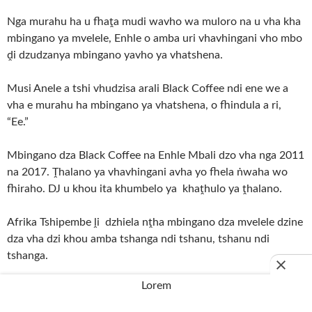
Nga murahu ha u fhaṱa mudi wavho wa muloro na u vha kha
mbingano ya mvelele, Enhle o amba uri vhavhingani vho mbo
ḓi dzudzanya mbingano yavho ya vhatshena.
Musi Anele a tshi vhudzisa arali Black Coffee ndi ene we a
vha e murahu ha mbingano ya vhatshena, o fhindula a ri,
“Ee.”
Mbingano dza Black Coffee na Enhle Mbali dzo vha nga 2011
na 2017. Ṱhalano ya vhavhingani avha yo fhela ṅwaha wo
fhiraho. DJ u khou ita khumbelo ya khaṱhulo ya ṱhalano.
Afrika Tshipembe ḽi dzhiela nṱha mbingano dza mvelele dzine
dza vha dzi khou amba tshanga ndi tshanu, tshanu ndi
tshanga.
Lorem
V
HALANI HAFHU:
Luimbo lwa Rea Gopane lwa AI Suka lo
vusa bonyongo