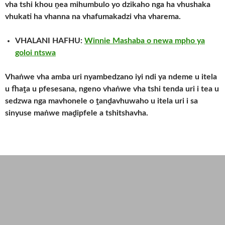
vha tshi khou ṋea mihumbulo yo dzikaho nga ha vhushaka
vhukati ha vhanna na vhafumakadzi vha vharema.
VHALANI HAFHU:
Winnie Mashaba o newa mpho ya
goloi ntswa
Vhaṅwe vha amba uri nyambedzano iyi ndi ya ndeme u itela
u fhaṱa u pfesesana, ngeno vhaṅwe vha tshi tenda uri i tea u
sedzwa nga mavhonele o ṱanḓavhuwaho u itela uri i sa
sinyuse maṅwe maḓipfele a tshitshavha.