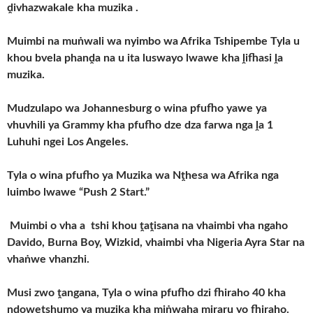
ḓivhazwakale kha muzika .
Muimbi na muṅwali wa nyimbo wa Afrika Tshipembe Tyla u
khou bvela phanḓa na u ita luswayo lwawe kha ḽifhasi ḽa
muzika.
Mudzulapo wa Johannesburg o wina pfufho yawe ya
vhuvhili ya Grammy kha pfufho dze dza farwa nga ḽa 1
Luhuhi ngei Los Angeles.
Tyla o wina pfufho ya Muzika wa Nṱhesa wa Afrika nga
luimbo lwawe “Push 2 Start.”
Muimbi o vha a tshi khou ṱaṱisana na vhaimbi vha ngaho
Davido, Burna Boy, Wizkid, vhaimbi vha Nigeria Ayra Star na
vhaṅwe vhanzhi.
Musi zwo ṱangana, Tyla o wina pfufho dzi fhiraho 40 kha
nḓowetshumo ya muzika kha miṅwaha miraru yo fhiraho.