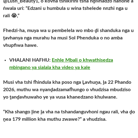
@Lush_Beauty1, o kovha tshikirini tsha nḓivhadzo nahone a
ṅwala uri: “Edzani u humbula u wina tshelede nnzhi nga u
rali 😭,”
Fhedzi-ha, muya wa u pembelela wo mbo ḓi shanduka nga u
ṱavhanya nga murahu ha musi Sol Phenduka o no amba
vhupfiwa hawe.
VHALANI HAFHU:
Enhle Mbali o khwathisedza
mbingano ya sialala kha video ya kale
Musi vha tshi fhindula kha poso nga Ḽavhuṋa, ḽa 22 Phando
2026, muthu wa nyanḓadzamafhungo o vhudzisa mbudziso
yo ṱanḓavhuwaho ye ya vusa khanedzano khulwane.
“Kha shango ḽine ḽa vha na tshandanguvhoni ngau rali, vha ḓo
ṋea 179 million kha muthu zwawe?” a vhudzisa.