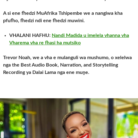
A si ene fhedzi MuAfrika Tshipembe we a nangiwa kha
pfufho, fhedzi ndi ene fhedzi muwini.
VHALANI HAFHU:
Nandi Madida u imelela vhanna vha
Vharema vha re fhasi ha mutsiko
Trevor Noah, we a vha e mulanguli wa mushumo, o xelelwa
nga the Best Audio Book, Narration, and Storytelling
Recording ya Dalai Lama nga ene muṋe.