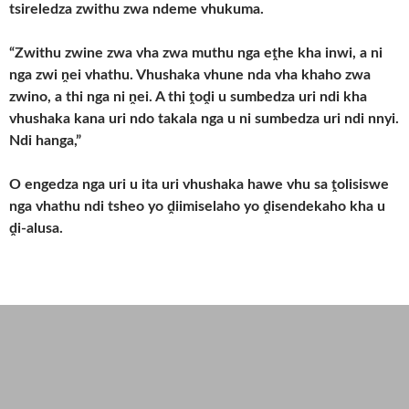
tsireledza zwithu zwa ndeme vhukuma.
“Zwithu zwine zwa vha zwa muthu nga eṱhe kha inwi, a ni
nga zwi ṋei vhathu. Vhushaka vhune nda vha khaho zwa
zwino, a thi nga ni ṋei. A thi ṱoḓi u sumbedza uri ndi kha
vhushaka kana uri ndo takala nga u ni sumbedza uri ndi nnyi.
Ndi hanga,”
O engedza nga uri u ita uri vhushaka hawe vhu sa ṱolisiswe
nga vhathu ndi tsheo yo ḓiimiselaho yo ḓisendekaho kha u
ḓi-alusa.