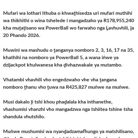
Mufari wa lothari Ithuba o khwaṱhisedza uri mufari muthihi
wa thikhithi o wina tshelede i mangadzaho ya R178,955,240
kha muṱaṱisano wa PowerBall wo farwaho nga Ḽavhuvhili, ḽa
20 Phando 2026.
Muwini wa mashudu o ṱanganya nomboro 2, 3, 16, 17 na 35,
khathihi na nomboro ya PowerBall 5, a wana iṅwe ya
dzijackpot khulwanesa kha ḓivhazwakale ya mutambo.
Vhatambi vhavhili vho engedzwaho vhe vha ṱangana
nomboro ṱhanu vho ṱuwa na R425,827 muṅwe na muṅwe.
Musi dakalo ḽi tshi khou phaḓalala kha inthanethe,
vhashumisi vhanzhi vho mangadzwa nga tshiitea tshine tsha
shandula vhutshilo.
Muṅwe mushumisi wa nyanḓadzamafhungo ya matshilisano,