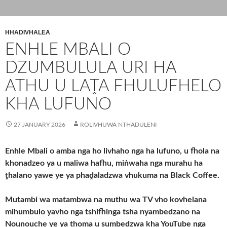
HHADIVHALEA
ENHLE MBALI O
DZUMBULULA URI HA
ATHU U LAṰA FHULUFHELO
KHA LUFUNO
27 JANUARY 2026
ROLIVHUWA NTHADULENI
Enhle Mbali o amba nga ho livhaho nga ha lufuno, u fhola na
khonadzeo ya u maliwa hafhu, miṅwaha nga murahu ha
ṱhalano yawe ye ya phaḓaladzwa vhukuma na Black Coffee.
Mutambi wa matambwa na muthu wa TV vho kovhelana
mihumbulo yavho nga tshifhinga tsha nyambedzano na
Nounouche ye ya thoma u sumbedzwa kha YouTube nga