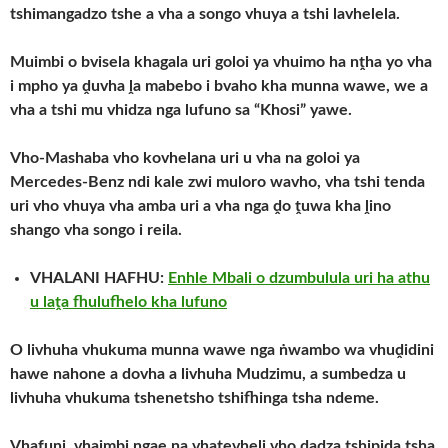
tshimangadzo tshe a vha a songo vhuya a tshi lavhelela.
Muimbi o bvisela khagala uri goloi ya vhuimo ha nṱha yo vha
i mpho ya ḓuvha ḽa mabebo i bvaho kha munna wawe, we a
vha a tshi mu vhidza nga lufuno sa “Khosi” yawe.
Vho-Mashaba vho kovhelana uri u vha na goloi ya
Mercedes-Benz ndi kale zwi muloro wavho, vha tshi tenda
uri vho vhuya vha amba uri a vha nga ḓo ṱuwa kha ḽino
shango vha songo i reila.
VHALANI HAFHU:
Enhle Mbali o dzumbulula uri ha athu
u laṱa fhulufhelo kha lufuno
O livhuha vhukuma munna wawe nga ṅwambo wa vhuḓidini
hawe nahone a dovha a livhuha Mudzimu, a sumbedza u
livhuha vhukuma tshenetsho tshifhinga tsha ndeme.
Vhafuni, vhaimbi ngae na vhatevheli vho ḓadza tshipiḓa tsha