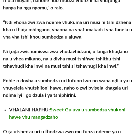
fhola muyani, nahone ndo fhodza vhunzhi ha vhuṱungu
hanga ha nga ngomu,” o ralo.
“Ndi vhona zwi zwa ndeme vhukuma uri musi ni tshi dzhena
kha u fhaṱa mbingano, vhanna na vhafumakadzi vha fanela u
vha vha tshi khou sumbedza u aluwa.
Ni ṱoḓa zwishumiswa zwa vhudavhidzani, u langa khuḓano
na u vhea mikano, na u ḓivha musi tshiṅwe tshithu tshi
tshavhuḓi kha inwi na musi tshi si tshavhuḓi kha inwi.”
Enhle o dovha a sumbedza uri lufuno lwo no wana nḓila ya u
vhuyelela vhutshiloni hawe, naho o zwi bvisela khagala uri
ndima iyi i ḓo dzula i ya tshiphirini.
VHALANI HAFHU:
Sweet Guluva u sumbedza vhukoni
hawe vhu mangadzaho
O ṱalutshedza uri u fhodzwa zwo mu funza ndeme ya u