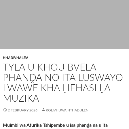
HHADIVHALEA
TYLA U KHOU BVELA
PHANḒA NO ITA LUSWAYO
LWAWE KHA ḼIFHASI ḼA
MUZIKA
2 FEBRUARY 2026
ROLIVHUWA NTHADULENI
Muimbi wa Afurika Tshipembe u isa phanḓa na u ita