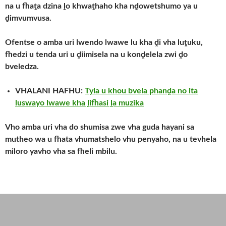
na u fhaṱa dzina ḽo khwaṱhaho kha nḓowetshumo ya u
ḓimvumvusa.
Ofentse o amba uri lwendo lwawe lu kha ḓi vha luṱuku,
fhedzi u tenda uri u ḓiimisela na u konḓelela zwi ḓo
bveledza.
VHALANI HAFHU:
Tyla u khou bvela phanḓa no ita
luswayo lwawe kha ḽifhasi ḽa muzika
Vho amba uri vha do shumisa zwe vha guda hayani sa
mutheo wa u fhata vhumatshelo vhu penyaho, na u tevhela
miloro yavho vha sa fheli mbilu.