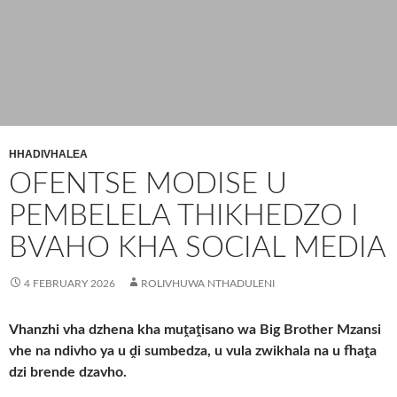
HHADIVHALEA
OFENTSE MODISE U
PEMBELELA THIKHEDZO I
BVAHO KHA SOCIAL MEDIA
4 FEBRUARY 2026
ROLIVHUWA NTHADULENI
Vhanzhi vha dzhena kha muṱaṱisano wa Big Brother Mzansi
vhe na ndivho ya u ḓi sumbedza, u vula zwikhala na u fhaṱa
dzi brende dzavho.