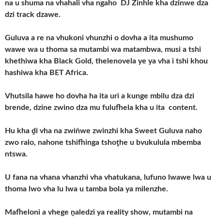
na u shuma na vhahali vha ngaho DJ Zinhle kha dzinwe dza
dzi track dzawe.
Guluva a re na vhukoni vhunzhi o dovha a ita mushumo
wawe wa u thoma sa mutambi wa matambwa, musi a tshi
khethiwa kha Black Gold, thelenovela ye ya vha i tshi khou
hashiwa kha BET Africa.
Vhutsila hawe ho dovha ha ita uri a kunge mbilu dza dzi
brende, dzine zwino dza mu fulufhela kha u ita content.
Hu kha ḓi vha na zwiṅwe zwinzhi kha Sweet Guluva naho
zwo ralo, nahone tshifhinga tshoṱhe u bvukulula mbemba
ntswa.
U fana na vhana vhanzhi vha vhatukana, lufuno lwawe lwa u
thoma lwo vha lu lwa u tamba bola ya milenzhe.
Mafheloni a vhege ṋaledzi ya reality show, mutambi na