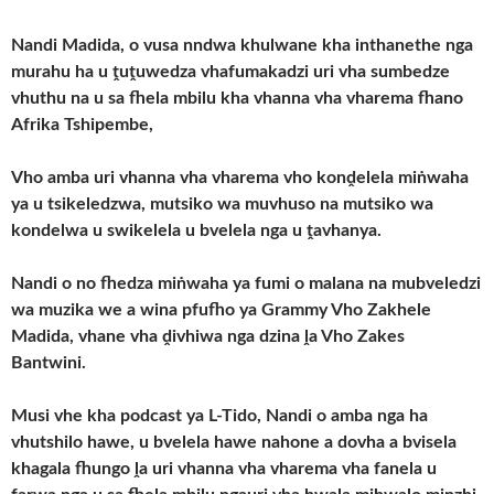
Nandi Madida, o vusa nndwa khulwane kha inthanethe nga
murahu ha u ṱuṱuwedza vhafumakadzi uri vha sumbedze
vhuthu na u sa fhela mbilu kha vhanna vha vharema fhano
Afrika Tshipembe,
Vho amba uri vhanna vha vharema vho konḓelela miṅwaha
ya u tsikeledzwa, mutsiko wa muvhuso na mutsiko wa
kondelwa u swikelela u bvelela nga u ṱavhanya.
Nandi o no fhedza miṅwaha ya fumi o malana na mubveledzi
wa muzika we a wina pfufho ya Grammy Vho Zakhele
Madida, vhane vha ḓivhiwa nga dzina ḽa Vho ​​Zakes
Bantwini.
Musi vhe kha podcast ya L-Tido, Nandi o amba nga ha
vhutshilo hawe, u bvelela hawe nahone a dovha a bvisela
khagala fhungo ḽa uri vhanna vha vharema vha fanela u