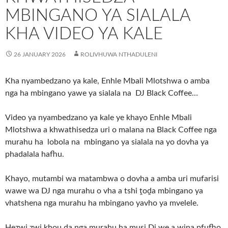
MBINGANO YA SIALALA
KHA VIDEO YA KALE
26 JANUARY 2026
ROLIVHUWA NTHADULENI
Kha nyambedzano ya kale, Enhle Mbali Mlotshwa o amba
nga ha mbingano yawe ya sialala na DJ Black Coffee…
Video ya nyambedzano ya kale ye khayo Enhle Mbali
Mlotshwa a khwathisedza uri o malana na Black Coffee nga
murahu ha
lobola na
mbingano ya sialala na yo dovha ya
phadalala hafhu.
Khayo, mutambi wa matambwa o dovha a amba uri mufarisi
wawe wa DJ nga murahu o vha a tshi ṱoḓa mbingano ya
vhatshena nga murahu ha mbingano yavho ya mvelele.
Hezwi zwi khou da nga murahu ha musi Dj we a wina pfufho