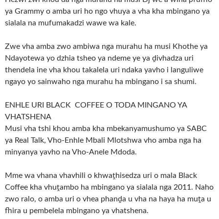
ya Grammy o amba uri ho ngo vhuya a vha kha mbingano ya
sialala na mufumakadzi wawe wa kale.
Zwe vha amba zwo ambiwa nga murahu ha musi Khothe ya
Ndayotewa yo dzhia tsheo ya ndeme ye ya ḓivhadza uri
thendela ine vha khou takalela uri ndaka yavho i languliwe
ngayo yo sainwaho nga murahu ha mbingano i sa shumi.
ENHLE URI BLACK COFFEE O TODA MINGANO YA
VHATSHENA
Musi vha tshi khou amba kha mbekanyamushumo ya SABC
ya Real Talk, Vho-Enhle Mbali Mlotshwa vho amba nga ha
minyanya yavho na Vho-Anele Mdoda.
Mme wa vhana vhavhili o khwaṱhisedza uri o mala Black
Coffee kha vhuṱambo ha mbingano ya sialala nga 2011. Naho
zwo ralo, o amba uri o vhea phanḓa u vha na haya ha muṱa u
fhira u pembelela mbingano ya vhatshena.