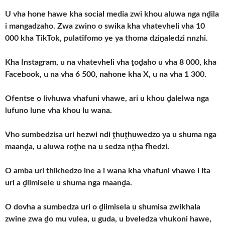
U vha hone hawe kha social media zwi khou aluwa nga nḓila
i mangadzaho. Zwa zwino o swika kha vhatevheli vha 10
000 kha TikTok, pulatifomo ye ya thoma dziṋaledzi nnzhi.
Kha Instagram, u na vhatevheli vha ṱoḓaho u vha 8 000, kha
Facebook, u na vha 6 500, nahone kha X, u na vha 1 300.
Ofentse o livhuwa vhafuni vhawe, ari u khou ḓalelwa nga
lufuno lune vha khou lu wana.
Vho sumbedzisa uri hezwi ndi ṱhuṱhuwedzo ya u shuma nga
maanḓa, u aluwa roṱhe na u sedza nṱha fhedzi.
O amba uri thikhedzo ine a i wana kha vhafuni vhawe i ita
uri a ḓiimisele u shuma nga maanḓa.
O dovha a sumbedza uri o ḓiimisela u shumisa zwikhala
zwine zwa ḓo mu vulea, u guda, u bveledza vhukoni hawe,